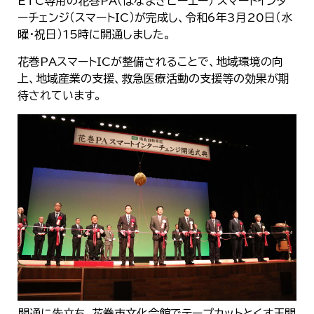
ETC専用の花巻PA（はなまきピーエー） スマートインタ
한국어
ーチェンジ（スマートIC）が完成し、令和6年3月20日（水
简体中文
曜・祝日）15時に開通しました。
繁體中文
花巻PAスマートICが整備されることで、地域環境の向
上、地域産業の支援、救急医療活動の支援等の効果が期
待されています。
開通に先立ち、花巻市文化会館でテープカットとくす玉開