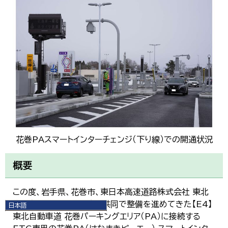
花巻PAスマートインターチェンジ（下り線）での開通状況
概要
この度、岩手県、花巻市、東日本高速道路株式会社 東北
支社（仙台市宮城野区）が共同で整備を進めてきた【E4】
日本語
日本語
東北自動車道 花巻パーキングエリア（PA）に接続する
English