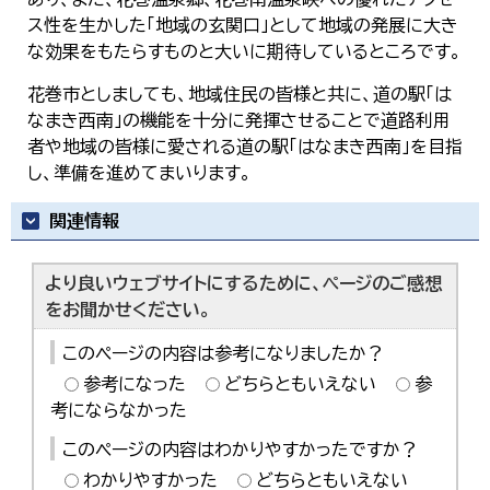
한국어
ス性を生かした「地域の玄関口」として地域の発展に大き
简体中文
な効果をもたらすものと大いに期待しているところです。
繁體中文
花巻市としましても、地域住民の皆様と共に、道の駅「は
なまき西南」の機能を十分に発揮させることで道路利用
者や地域の皆様に愛される道の駅「はなまき西南」を目指
し、準備を進めてまいります。
関連情報
より良いウェブサイトにするために、ページのご感想
をお聞かせください。
このページの内容は参考になりましたか？
参考になった
どちらともいえない
参
考にならなかった
このページの内容はわかりやすかったですか？
わかりやすかった
どちらともいえない