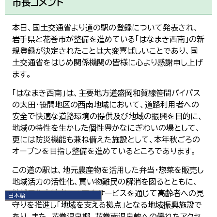
市長コメント
本日、国土交通省より道の駅の登録について発表され、
岩手県と花巻市が整備を進めている「はなまき西南」の新
規登録が決定されたことは大変喜ばしいことであり、国
土交通省をはじめ関係機関の皆様に心より感謝申し上げ
ます。
「はなまき西南」は、主要地方道盛岡和賀線笹間バイパス
の太田・笹間地区の西南地域において、道路利用者への
安全で快適な道路環境の提供及び地域の振興を目的に、
地域の特性を生かした個性豊かなにぎわいの場として、
更には防災機能も兼ね備えた施設として、本年秋ごろの
オープンを目指し整備を進めているところであります。
この道の駅は、地元農産物を活用した弁当・惣菜を販売し
地域活力の活性化、買い物難民の解消を図るとともに、
地域居住高齢者への配食サービスを通じて高齢者への見
日本語
守りを推進し「地域を支える拠点」となる地域振興施設で
日本語
English
あり、また、花巻温泉郷、花巻南温泉峡への優れたアクセ