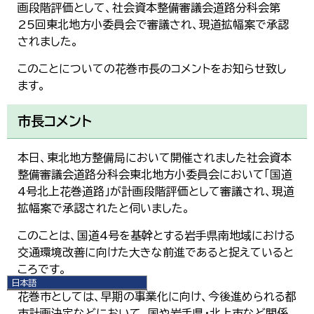
画段階評価として、社会資本整備審議会道路分科会第
25回東北地方小委員会で審議され、現道拡幅案で承認
されました。
このことについての花巻市長のコメントをお知らせ致し
ます。
市長コメント
本日、東北地方整備局において開催されました社会資本
整備審議会道路分科会東北地方小委員会において「国道
4号北上花巻道路」が計画段階評価として審議され、現道
拡幅案で承認されたと伺いました。
このことは、国道4号を基幹とする岩手県南地域における
交通環境改善に向けた大きな前進であると捉えていると
ころです。
日本語
花巻市としては、早期の事業化に向け、今後進められる都
日本語
English
市計画決定などにおいて、国や岩手県・北上市など関係