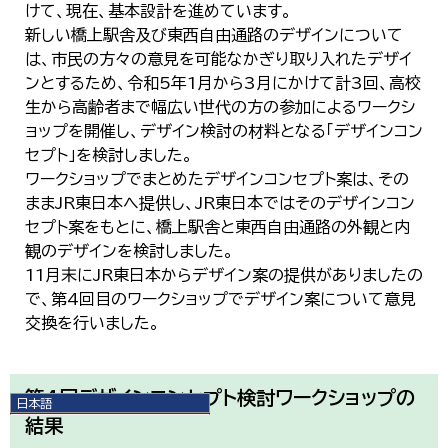
けて、現在、基本設計を進めています。
新しい橋上駅舎及び東西自由通路のデザインについて
は、市民の方々の意見を可能なかぎり取り入れたデザイ
ンとするため、令和5年1月から3月にかけて計3回、高校
生から高齢者まで幅広い世代の方の参加によるワークシ
ョップを開催し、デザイン検討の材料となる「デザインコン
セプト」を検討しました。
ワークショップでまとめたデザインコンセプト案は、その
ままJR東日本へ提供し、JR東日本ではそのデザインコン
セプト案をもとに、橋上駅舎と東西自由通路の外観と内
観のデザインを検討しました。
11月末にJR東日本からデザイン案の提供がありましたの
で、第4回目のワークショップでデザイン案について意見
交換を行いました。
第4回デザインコンセプト検討ワークショップの
日本語
結果
日本語
English