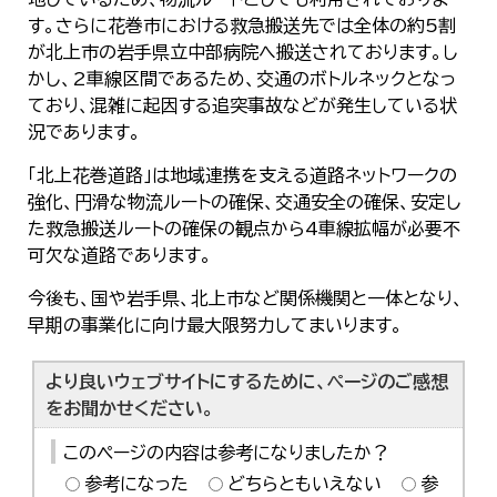
한국어
す。さらに花巻市における救急搬送先では全体の約5割
简体中文
が北上市の岩手県立中部病院へ搬送されております。し
繁體中文
かし、2車線区間であるため、交通のボトルネックとなっ
ており、混雑に起因する追突事故などが発生している状
況であります。
「北上花巻道路」は地域連携を支える道路ネットワークの
強化、円滑な物流ルートの確保、交通安全の確保、安定し
た救急搬送ルートの確保の観点から4車線拡幅が必要不
可欠な道路であります。
今後も、国や岩手県、北上市など関係機関と一体となり、
早期の事業化に向け最大限努力してまいります。
より良いウェブサイトにするために、ページのご感想
をお聞かせください。
このページの内容は参考になりましたか？
参考になった
どちらともいえない
参