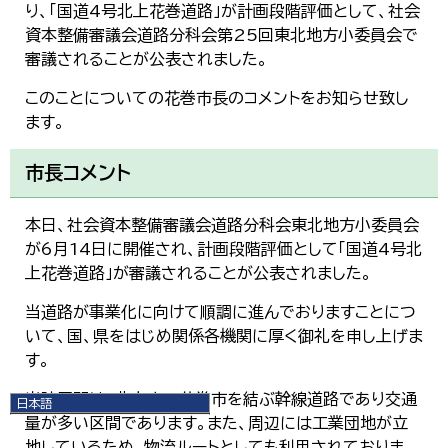
り、「国道4号北上花巻道路」が計画段階評価として、社会
資本整備審議会道路分科会第25回東北地方小委員会で
審議されることが公表されました。
このことについての花巻市長のコメントをお知らせ致し
ます。
市長コメント
本日、社会資本整備審議会道路分科会東北地方小委員会
が6月14日に開催され、計画段階評価として「国道4号北
上花巻道路」が審議されることが公表されました。
当道路が事業化に向けて順調に進んでおりますことにつ
いて、国、県をはじめ関係各機関に厚く御礼を申し上げま
す。
当該区間は、北上市～花巻市を結ぶ幹線道路であり交通
日本語
量が多い区間であります。また、周辺には工業団地が立
日本語
English
地しているため、物流ルートとしても利用されておりま