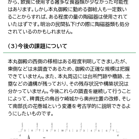
から、飲食に使用する雑多な食器類が少なかった可能性
はあります。しかし本丸御殿に勤める御給人も一定数い
ることからすれば、ある程度の量の陶磁器は使用されて
いたはずです。明治の民間払下げの際に陶磁器類も処分
されているのかもしれません。
（3）今後の課題について
本丸御殿の西側の様相はある程度判明してきましたが、
東側などは未調査であるため、御殿の正確な規模は把握
できていません。また、本丸周辺には台所門跡や櫓跡、土
塁などの遺構が残っており、その残存状況や構築状況は
分かっていません。今後これらの調査を継続して行うこと
によって、稗貫氏の鳥谷ケ崎城から奥州仕置の改修、そし
て南部氏の花巻城という変遷を考古学的に説明できるよ
うにしたいものです。