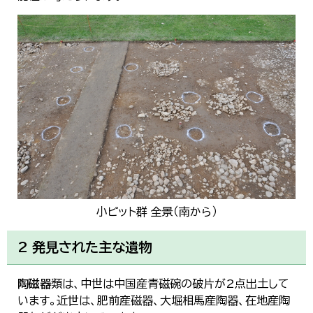
小ピット群 全景（南から）
2 発見された主な遺物
陶磁器
類は、中世は中国産青磁碗の破片が2点出土して
います。近世は、肥前産磁器、大堀相馬産陶器、在地産陶