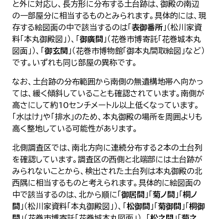
と外に対応し、長方形に分布する土台跡は、御殿の南辺
の一部屋分に相当するものとみられます。具体的には、現
存する絵図面の中で該当するのは「
表御番所
」（松川家資
料「本丸御殿図」）、「
御廣間
」（花巻市博寄託「花巻城本丸
図面」）、「
御玄関
」（花巻市博物館「御本丸間取絵図」など）
です。いずれも同じ部屋の異称です。
なお、土台跡の分布範囲から南側の無遺構地帯へ向かっ
ては、緩く傾斜していることも確認されています。南側が
高さにして約10センチメートル以上低くなっています。
「水はけ」や「排水」のため、本丸御殿の場所を周囲よりも
高く整地している可能性があります。
北側調査区では、南北方向に連続分布する2本の土台列
を確認しています。調査区の西側と北端部には土台跡が
みられないことから、検出された土台列は本丸御殿の北
西隅に相当するものと考えられます。具体的に絵図面の
中で該当するのは、北から順に「
御居間
」「
菊ノ間
」「
桐ノ
間
」（松川家資料「本丸御殿図」）、「
松御間
」「
菊御間
」「
桐御
間
」（花巻市博寄託「花巻城本丸図面」）、「
松之間
」「
菊之