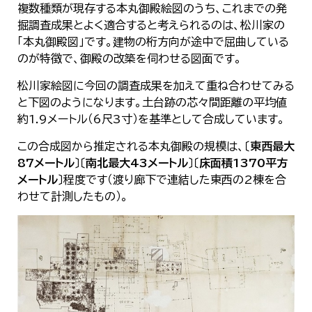
複数種類が現存する本丸御殿絵図のうち、これまでの発
掘調査成果とよく適合すると考えられるのは、松川家の
「本丸御殿図」です。建物の桁方向が途中で屈曲している
のが特徴で、御殿の改築を伺わせる図面です。
松川家絵図に今回の調査成果を加えて重ね合わせてみる
と下図のようになります。土台跡の芯々間距離の平均値
約1.9メートル（6尺3寸）を基準として合成しています。
この合成図から推定される本丸御殿の規模は、〔
東西最大
87メートル
〕〔
南北最大43メートル
〕〔
床面積1370平方
メートル
〕程度です（渡り廊下で連結した東西の2棟を合
わせて計測したもの）。