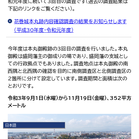
和元年度に続いて3回目の調査です（過去の調査結果は
下記のリンクをご覧ください）。
花巻城本丸跡内容確認調査の結果をお知らせします
（平成30年度・令和元年度）
今年度は本丸御殿跡の3回目の調査を行いました。本丸
御殿は盛岡藩主の御成りの場であり、盛岡藩の支城とし
ての行政拠点でもありました。調査地点は本丸御殿の南
西隅と北西隅の確認を目的に南側調査区と北側調査区の
2箇所に分けて設定しています。調査期間と面積は次の
とおりです。
令和3年9月1日（水曜）から11月19日（金曜）、352平方
メートル
日本語
日本語
English