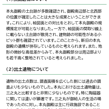
本丸御殿の土台跡が多数確認され、御殿南辺部と北西部
の位置が確定したことは大きな成果ということができま
す。これにより、絵図面との対比をとおして本丸御殿の規
模推定が可能となりました。一方で、絵図面の間取り線上
に載らない土台跡が散見され、建物跡の可能性がある小
ピット群も確認されています。このことから、新旧の本丸
御殿の遺構が併存しているものと考えられます。また、地
形の微妙な高低差からみて、本丸御殿部分は周辺部より
も若干高く整地されていると考えられました。
（2）出土遺物について
遺物の出土点数は、調査面積を広くした割には過去の調
査よりも少ないものでした。本丸における出土遺物量は、
三之丸と比較すると非常に少ないものです。特に陶磁器
に関しては違いが顕著です。三之丸が御給人の生活の場
であったのに対し、本丸御殿は主に行政施設であること