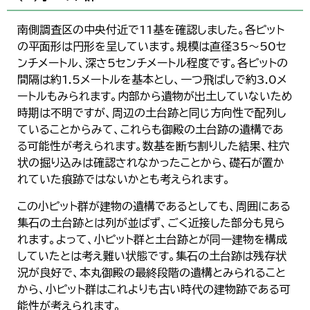
南側調査区の中央付近で11基を確認しました。各ピット
の平面形は円形を呈しています。規模は直径35～50セ
ンチメートル、深さ5センチメートル程度です。各ピットの
間隔は約1.5メートルを基本とし、一つ飛ばしで約3.0メ
ートルもみられます。内部から遺物が出土していないため
時期は不明ですが、周辺の土台跡と同じ方向性で配列し
ていることからみて、これらも御殿の土台跡の遺構であ
る可能性が考えられます。数基を断ち割りした結果、柱穴
状の掘り込みは確認されなかったことから、礎石が置か
れていた痕跡ではないかとも考えられます。
この小ピット群が建物の遺構であるとしても、周囲にある
集石の土台跡とは列が並ばず、ごく近接した部分も見ら
れます。よって、小ピット群と土台跡とが同一建物を構成
していたとは考え難い状態です。集石の土台跡は残存状
況が良好で、本丸御殿の最終段階の遺構とみられること
から、小ピット群はこれよりも古い時代の建物跡である可
能性が考えられます。