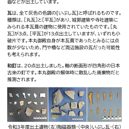
器などが出土しています。
瓦
は、全て灰色の色調の[いぶし瓦]と呼ばれるものです。
種類は、［丸瓦］と［平瓦］があり、城郭建築や寺社建築に
みられる本瓦葺の建物に使用されていたものです。［丸
瓦］が3点、［平瓦］が13点出土していますが、いずれも小
破片です。本丸御殿自身が本瓦葺であったとみるには点
数が少ないため、門や櫓など周辺施設の瓦だった可能性
も考えられます。
和釘
は、20点出土しました。軸の断面形が四角形の日本
古来の釘です。本丸御殿の解体時に散乱した廃棄物だと
推測されます。
令和3年度出土遺物（左）陶磁器類・（中央）いぶし瓦・（右）