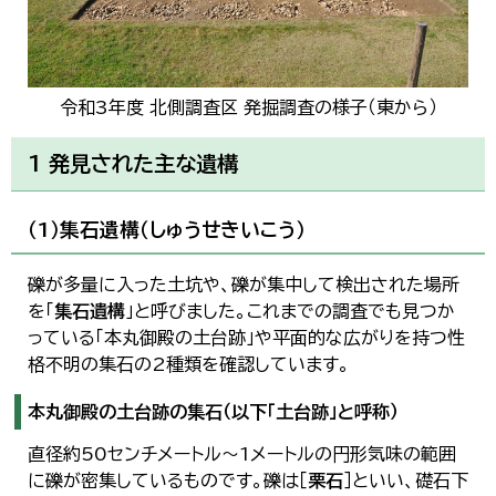
令和3年度 北側調査区 発掘調査の様子（東から）
1 発見された主な遺構
（1）集石遺構（しゅうせきいこう）
礫が多量に入った土坑や、礫が集中して検出された場所
を「
集石遺構
」と呼びました。これまでの調査でも見つか
っている「本丸御殿の土台跡」や平面的な広がりを持つ性
格不明の集石の2種類を確認しています。
本丸御殿の土台跡の集石（以下「土台跡」と呼称）
直径約50センチメートル～1メートルの円形気味の範囲
に礫が密集しているものです。礫は［
栗石
］といい、礎石下