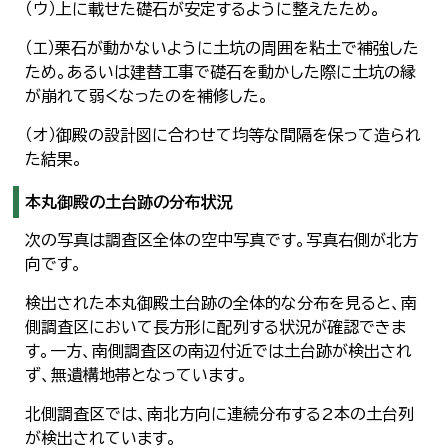
（ウ）上に載せた礎石が安定するように整えたため。
（エ）栗石が動かないように土坑の周囲を粘土で補強した
ため。あるいは建替工事で礎石を動かした際に土坑の縁
が崩れて弱くなったのを補修した。
（オ）御殿の設計図に合わせて均等な間隔を保って造られ
た結果。
本丸御殿の土台跡の分布状況
次の写真は調査区全体の空中写真です。写真右側が北方
向です。
検出された本丸御殿土台跡の全体的な分布を見ると、南
側調査区において長方形に配列する状況が確認できま
す。一方、南側調査区の南辺付近では土台跡が検出され
ず、無遺構地帯となっています。
北側調査区では、南北方向に連続分布する2本の土台列
が検出されています。