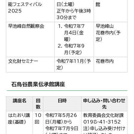
한국어
能フェスティバル
日（土曜）
館
简体中文
2025
正午から午後3時
繁體中文
30分まで
早池峰自然観察会
令和7年7
早池峰山
月4日（金
花巻市内（予
曜）
定）
令和7年9
月（予定）
文化財セミナー
令和7年11月（予
花巻市内
定）
石鳥谷農業伝承館講座
講座名
回
日時
申し込み・問い合わせ
数
先
はたおり講
10
令和7年5月26
教育委員会文化財課
座(基礎)
回
日（月曜）から
0198-41-3152
令和7年7月9日
注）申し込み受け付け