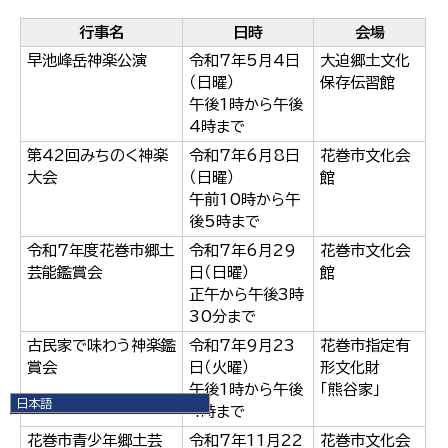
行事名
日時
会場
早池峰岳神楽公演
令和7年5月4日
大迫郷土文化
（日曜）
保存伝習館
午後1時から午後
4時まで
第42回みちのく神楽
令和7年6月8日
花巻市文化会
大会
（日曜）
館
午前10時から午
後5時まで
令和7年度花巻市郷土
令和7年6月29
花巻市文化会
芸能鑑賞会
日（日曜）
館
正午から午後3時
30分まで
古民家で味わう神楽鑑
令和7年9月23
花巻市指定有
賞会
日（火曜）
形文化財
午後1時から午後
「熊谷家」
日本語
4時まで
日本語
花巻市青少年郷土芸
令和7年11月22
花巻市文化会
English