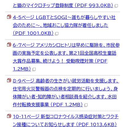
한국어
と猫のマイクロチップ登録制度 （PDF 993.0KB）
简体中文
繁體中文
4-5ページ LGBTとSOGI～誰もが暮らしやすい社
会のために～、地域おこし協力隊が着任しました
（PDF 1001.0KB）
6-7ページ アメリカシロヒトリは早めに駆除を、市民参
画の実施予定を公表します、第21回全国高校生童話
大賞作品募集、続けよう！ 受動喫煙対策 （PDF
1.2MB）
8-9ページ 高齢者の生きがい就労活動を支援します、
住宅用火災警報器の点検を定期的に行いましょう、身
体障がい者・知的障がい者相談員を紹介します、水田
作付転換支援事業 （PDF 1.2MB）
10-11ページ 新型コロナウイルス感染症対策とワクチ
ン接種についてお知らせします （PDF 1013.6KB）