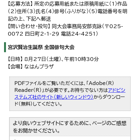
【応募方法】 所定の応募用紙または原稿用紙に（1）作品
（2）住所（3）氏名（4）俳号（ふりがな）（5）電話番号を明
記の上、下記へ郵送
【問い合わせ・投句】 同大会事務局安部克詠（〒025-
0072 四日町2-1-29 電話24-4251）
宮沢賢治生誕祭 全国俳句大会
【日時】 8月27日（土曜）、午前10時30分
【会場】 なはんプラザ
PDFファイルをご覧いただくには、「Adobe（R）
Reader（R）」が必要です。お持ちでない方は
アドビシ
ステムズ社のサイト（新しいウィンドウ）
からダウンロー
ド（無料）してください。
より良いウェブサイトにするために、ページのご感想
をお聞かせください。