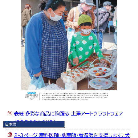
表紙 多彩な商品に胸躍る 土澤アートクラフトフェア
（PDF 984.8KB）
日本語
日本語
2-3ページ 産科医師・助産師・看護師を支援します、犬
English