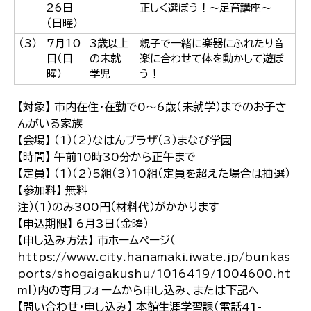
26日
正しく選ぼう！～足育講座～
（日曜）
（3）
7月10
3歳以上
親子で一緒に楽器にふれたり音
日（日
の未就
楽に合わせて体を動かして遊ぼ
曜）
学児
う！
【対象】 市内在住・在勤で0～6歳（未就学）までのお子さ
んがいる家族
【会場】 （1）（2）なはんプラザ（3）まなび学園
【時間】 午前10時30分から正午まで
【定員】 （1）（2）5組（3）10組（定員を超えた場合は抽選）
【参加料】 無料
注）（1）のみ300円（材料代）がかかります
【申込期限】 6月3日（金曜）
【申し込み方法】 市ホームページ（
https://www.city.hanamaki.iwate.jp/bunkas
ports/shogaigakushu/1016419/1004600.ht
ml）内の専用フォームから申し込み、または下記へ
【問い合わせ・申し込み】 本館生涯学習課（電話41-