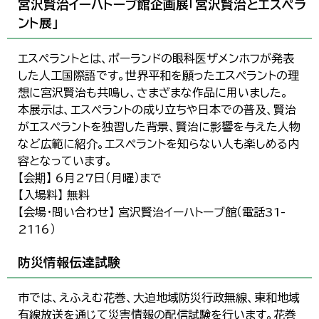
宮沢賢治イーハトーブ館企画展「宮沢賢治とエスペラ
ント展」
エスペラントとは、ポーランドの眼科医ザメンホフが発表
した人工国際語です。世界平和を願ったエスペラントの理
想に宮沢賢治も共鳴し、さまざまな作品に用いました。
本展示は、エスペラントの成り立ちや日本での普及、賢治
がエスペラントを独習した背景、賢治に影響を与えた人物
など広範に紹介。エスペラントを知らない人も楽しめる内
容となっています。
【会期】 6月27日（月曜）まで
【入場料】 無料
【会場・問い合わせ】 宮沢賢治イーハトーブ館（電話31-
2116）
防災情報伝達試験
市では、えふえむ花巻、大迫地域防災行政無線、東和地域
有線放送を通じて災害情報の配信試験を行います。花巻