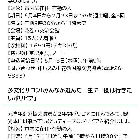
学びましょう。
【対象】 市内に在住・在勤の人
【期日】 6月4日から7月23日までの毎週土曜、全8回
【時間】 午前9時30分から11時まで
【会場】 花巻市交流会館
【定員】 15人（先着順）
【参加料】 1,650円（テキスト代）
【持ち物】 筆記用具、ノート
【申込開始日時】 5月18日（水曜）、午前9時
【問い合わせ・申し込み】 花巻国際交流協会（電話26-
5833）
多文化サロン「みんなが選んだ一生に一度は行きた
いボリビア」
元青年海外協力隊員が2年間ボリビアに住んでみて、観
光本には載っていないディープなボリビアを紹介します。
【対象】 市内に在住・在勤の人
【日時】 6月19日（日曜）、午前10時から11時30分まで