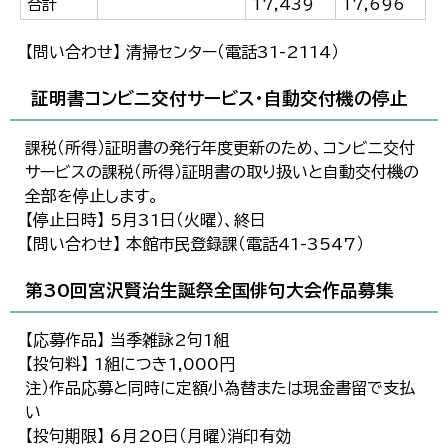
合計
17,439
17,696
【問い合わせ】 清掃センター（電話31-2114）
証明書コンビニ交付サービス・自動交付機の停止
課税（所得）証明書の発行年度更新のため、コンビニ交付
サービスの課税（所得）証明書の取り扱いと自動交付機の
全部を停止します。
【停止日時】 5月31日（火曜）、終日
【問い合わせ】 本館市民登録課（電話41-3547）
第30回宮沢賢治生誕祭全国俳句大会作品募集
【応募作品】 当季雑詠2句1組
【投句料】 1組につき1,000円
注）作品応募と同時に定額小為替または現金書留で支払
い
【投句期限】 6月20日（月曜）消印有効