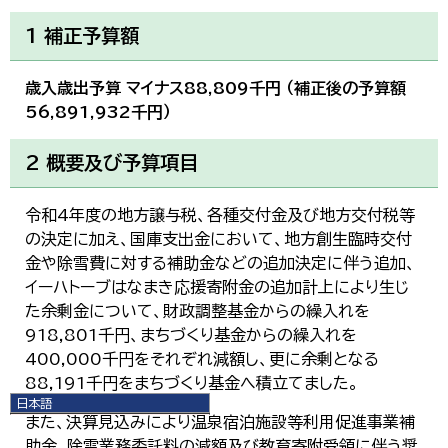
1 補正予算額
歳入歳出予算 マイナス88,809千円 （補正後の予算額
56,891,932千円）
2 概要及び予算項目
令和4年度の地方譲与税、各種交付金及び地方交付税等
の決定に加え、国庫支出金において、地方創生臨時交付
金や除雪費に対する補助金などの追加決定に伴う追加、
イーハトーブはなまき応援寄附金の追加計上により生じ
た余剰金について、財政調整基金からの繰入れを
918,801千円、まちづくり基金からの繰入れを
400,000千円をそれぞれ減額し、更に余剰となる
88,191千円をまちづくり基金へ積立てました。
日本語
また、決算見込みにより温泉宿泊施設等利用促進事業補
日本語
English
助金、除雪業務委託料の減額及び教育寄附受領に伴う奨