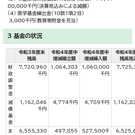
80,000千円（決算見込みによる減額）
（4） 奨学基金繰出金（10款1項2目）
3,000千円（教育寄附金を充当）
3 基金の状況
令和3年度末
令和4年度中
令和4年度中
令和4年
残高
増減積立額
増減繰入額
残高見
財
7,720,960
1,064,383
1,060,000
7,725,
政
千円
千円
千円
調
整
金
減
1,162,846
4,774千円
4,789千円
1,162,8
債
千円
基
金
ま
6,555,330
497,855
527,500千
6,525,