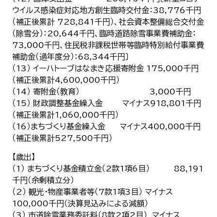
ウイルス感染症対応地方創生臨時交付金：38,776千円
（補正後累計 728,841千円）、社会資本整備総合交付金
（除雪分）：20,644千円、臨時道路除雪事業費補助金：
73,000千円、住民税非課税世帯等臨時特別給付事業費
補助金（過年度分）：68,344千円〕
（13） イーハトーブはなまき応援寄附金 175,000千円
（補正後累計4,600,000千円）
（14） 寄附金（教育） 3,000千円
（15） 財政調整基金繰入金 マイナス918,801千円
（補正後累計1,060,000千円）
（16）まちづくり基金繰入金 マイナス400,000千円
（補正後累計527,500千円）
【歳出】
（1） まちづくり基金積立金（2款1項6目） 88,191
千円（余剰積立分）
（2） 観光・物産事業者等（7款1項3目） マイナス
100,000千円（決算見込みによる減額）
（3） 市道除雪業務委託料（8款2項2目） マイナス