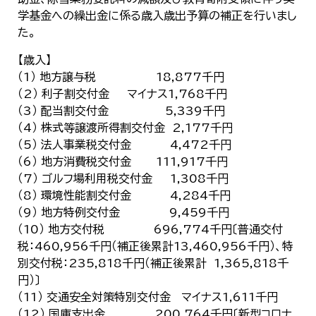
한국어
学基金への繰出金に係る歳入歳出予算の補正を行いまし
简体中文
た。
繁體中文
【歳入】
（1） 地方譲与税 18,877千円
（2） 利子割交付金 マイナス1,768千円
（3） 配当割交付金 5,339千円
（4） 株式等譲渡所得割交付金 2,177千円
（5） 法人事業税交付金 4,472千円
（6） 地方消費税交付金 111,917千円
（7） ゴルフ場利用税交付金 1,308千円
（8） 環境性能割交付金 4,284千円
（9） 地方特例交付金 9,459千円
（10） 地方交付税 696,774千円〔普通交付
税：460,956千円（補正後累計13,460,956千円）、特
別交付税：235,818千円（補正後累計 1,365,818千
円）〕
（11） 交通安全対策特別交付金 マイナス1,611千円
（12） 国庫支出金 200,764千円〔新型コロナ