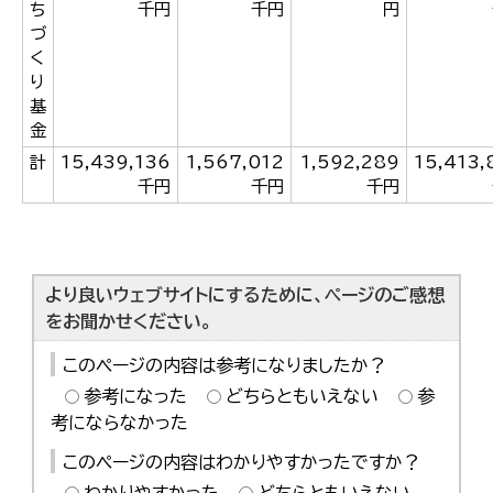
ち
千円
千円
円
づ
く
り
基
金
計
15,439,136
1,567,012
1,592,289
15,413,
千円
千円
千円
より良いウェブサイトにするために、ページのご感想
をお聞かせください。
このページの内容は参考になりましたか？
参考になった
どちらともいえない
参
考にならなかった
このページの内容はわかりやすかったですか？