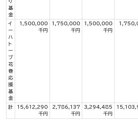
り
基
金
イ
1,500,000
1,750,000
1,500,000
1,750,
ー
千円
千円
千円
ハ
ト
ー
ブ
花
巻
応
援
基
金
計
15,612,290
2,786,137
3,294,485
15,103,
千円
千円
千円