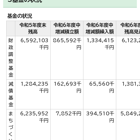
基金の状況
令和5年度末
令和6年度中
令和6年度中
令和6年
残高
増減積立額
増減額繰入額
残高見
財
6,592,103
865,592千
1,334,415
6,123
政
千円
円
千円
調
整
基
金
減
1,284,235
162,693千
65,560千
1,381
債
千円
円
円
基
金
ま
6,235,952
7,852千円
394,510千
5,849,
ち
千円
円
づ
く