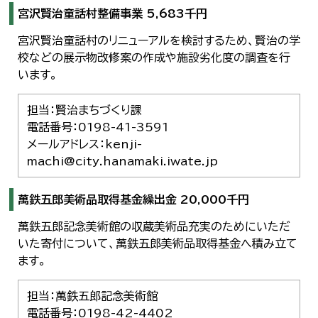
宮沢賢治童話村整備事業 5,683千円
宮沢賢治童話村のリニューアルを検討するため、賢治の学
校などの展示物改修案の作成や施設劣化度の調査を行
います。
担当：賢治まちづくり課
電話番号：0198-41-3591
メールアドレス：kenji-
machi@city.hanamaki.iwate.jp
萬鉄五郎美術品取得基金繰出金 20,000千円
萬鉄五郎記念美術館の収蔵美術品充実のためにいただ
いた寄付について、萬鉄五郎美術品取得基金へ積み立て
ます。
担当：萬鉄五郎記念美術館
電話番号：0198-42-4402