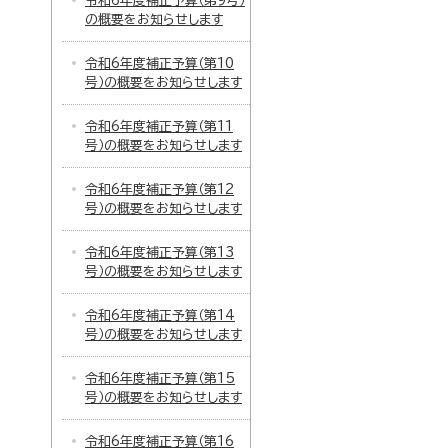
令和6年度補正予算（第9号）
の概要をお知らせします
令和6年度補正予算（第10
号）の概要をお知らせします
令和6年度補正予算（第11
号）の概要をお知らせします
令和6年度補正予算（第12
号）の概要をお知らせします
令和6年度補正予算（第13
号）の概要をお知らせします
令和6年度補正予算（第14
号）の概要をお知らせします
令和6年度補正予算（第15
号）の概要をお知らせします
令和6年度補正予算（第16