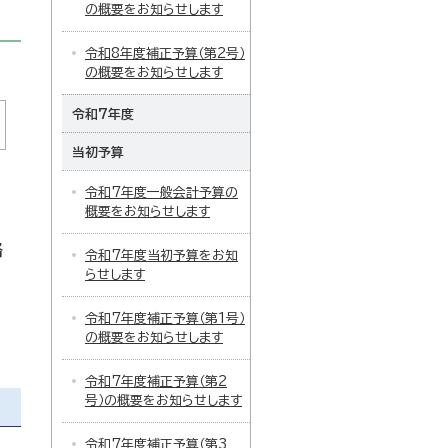
の概要をお知らせします
令和8年度補正予算（第2号）
の概要をお知らせします
令和7年度
当初予算
令和7年度一般会計予算の
概要をお知らせします
路
令和7年度当初予算をお知
らせします
令和7年度補正予算（第1号）
の概要をお知らせします
令和7年度補正予算（第2
号）の概要をお知らせします
令和7年度補正予算（第3