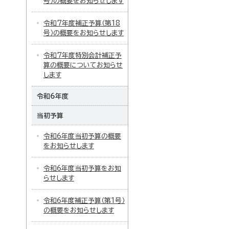
号）の概要をお知らせします
令和7年度補正予算（第18
号）の概要をお知らせします
令和7年度特別会計補正予
算の概要についてお知らせ
します
令和6年度
当初予算
令和6年度当初予算の概要
をお知らせします
令和6年度当初予算をお知
らせします
令和6年度補正予算（第1号）
の概要をお知らせします