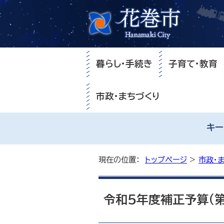
暮らし・手続き
子育て・教育
市政・まちづくり
キー
現在の位置：
トップページ
>
市政・
令和5年度補正予算（