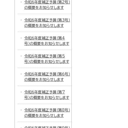
令和6年度補正予算（第2号）
の概要をお知らせします
令和6年度補正予算（第3号）
の概要をお知らせします
令和6年度補正予算（第4
号）の概要をお知らせします
令和6年度補正予算（第5
号）の概要をお知らせします
令和6年度補正予算（第6号）
の概要をお知らせします
令和6年度補正予算（第7
号）の概要をお知らせします
令和6年度補正予算（第8号）
の概要をお知らせします