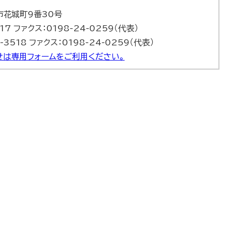
巻市花城町9番30号
17 ファクス：0198-24-0259（代表）
-3518 ファクス：0198-24-0259（代表）
は専用フォームをご利用ください。