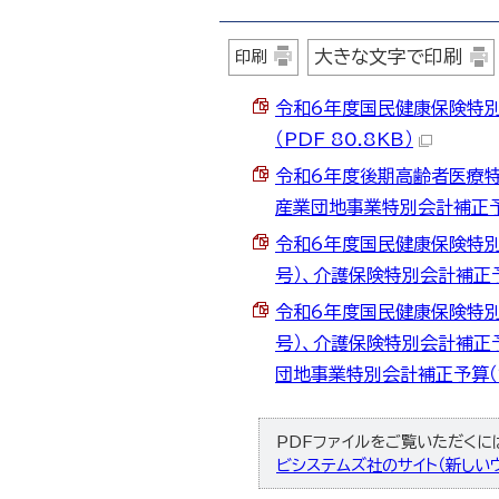
大きな文字で印刷
印刷
令和6年度国民健康保険特別
（PDF 80.8KB）
令和6年度後期高齢者医療特
産業団地事業特別会計補正予算（
令和6年度国民健康保険特別
号）、介護保険特別会計補正予算（
令和6年度国民健康保険特別
号）、介護保険特別会計補正
団地事業特別会計補正予算（第2
PDFファイルをご覧いただくには、
ビシステムズ社のサイト（新しいウ