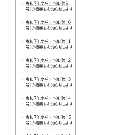
令和7年度補正予算（第9
号）の概要をお知らせします
令和7年度補正予算（第10
号）の概要をお知らせします
令和7年度補正予算（第11
号）の概要をお知らせします
令和7年度補正予算（第12
号）の概要をお知らせします
令和7年度補正予算（第13
号）の概要をお知らせします
令和7年度補正予算（第14
号）の概要をお知らせします
令和7年度補正予算（第15
号）の概要をお知らせします