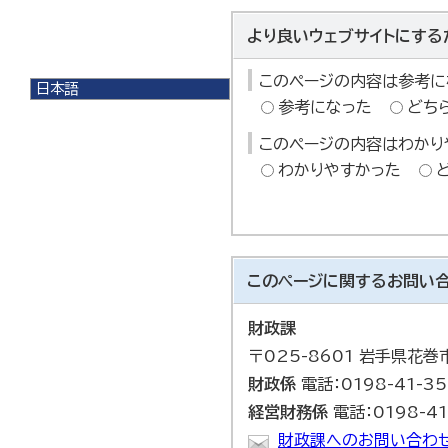
より良いウェブサイトにする
このページの内容は参考に
日本語
参考になった
どち
日本語
English
このページの内容はわかり
한국어
わかりやすかった
简体中文
繁體中文
このページに関する
お問い
財政課
〒025-8601 岩手県花
財政係
電話：0198-41-35
経営財務係
電話：0198-41
財政課へのお問い合わせ