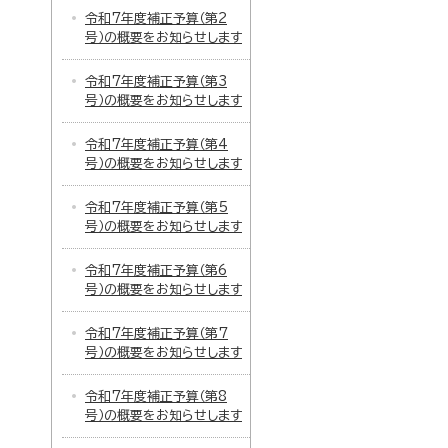
令和7年度補正予算（第2
号）の概要をお知らせします
令和7年度補正予算（第3
号）の概要をお知らせします
令和7年度補正予算（第4
号）の概要をお知らせします
令和7年度補正予算（第5
号）の概要をお知らせします
令和7年度補正予算（第6
号）の概要をお知らせします
令和7年度補正予算（第7
号）の概要をお知らせします
令和7年度補正予算（第8
号）の概要をお知らせします