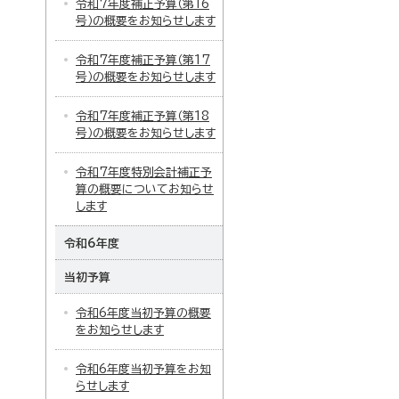
令和7年度補正予算（第16
号）の概要をお知らせします
令和7年度補正予算（第17
号）の概要をお知らせします
令和7年度補正予算（第18
号）の概要をお知らせします
令和7年度特別会計補正予
算の概要についてお知らせ
します
令和6年度
当初予算
令和6年度当初予算の概要
をお知らせします
令和6年度当初予算をお知
らせします