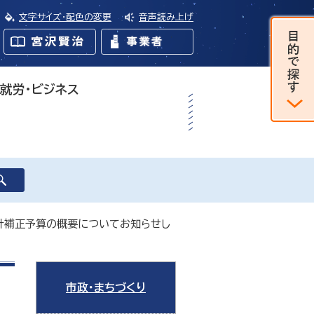
文字サイズ・配色の変更
音声読み上げ
・就労・ビジネス
計補正予算の概要についてお知らせし
市政・まちづくり