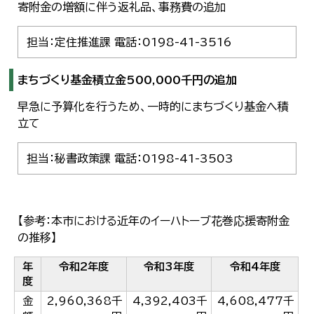
寄附金の増額に伴う返礼品、事務費の追加
한국어
简体中文
繁體中文
担当：定住推進課 電話：0198-41-3516
まちづくり基金積立金500,000千円の追加
早急に予算化を行うため、一時的にまちづくり基金へ積
立て
担当：秘書政策課 電話：0198-41-3503
【参考：本市における近年のイーハトーブ花巻応援寄附金
の推移】
年
令和2年度
令和3年度
令和4年度
度
金
2,960,368千
4,392,403千
4,608,477千