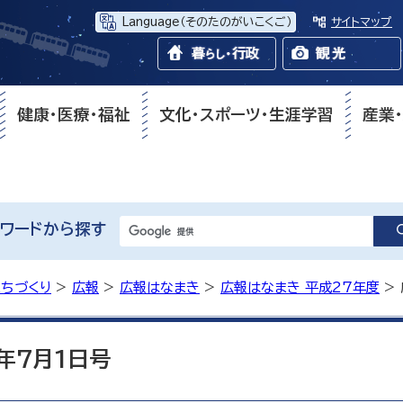
Language
（そのたのがいこくご）
サイトマップ
健康・医療・福祉
文化・スポーツ・生涯学習
産業
ワードから探す
まちづくり
>
広報
>
広報はなまき
>
広報はなまき 平成27年度
>
年7月1日号