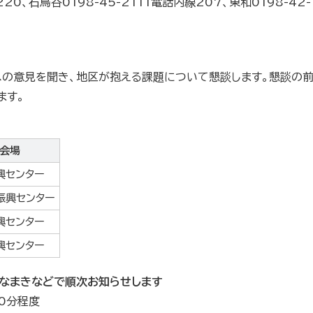
220、石鳥谷0198-45-2111電話内線207、東和0198-42-
への意見を聞き、地区が抱える課題について懇談します。懇談の
ます。
会場
興センター
振興センター
興センター
興センター
なまきなどで順次お知らせします
30分程度