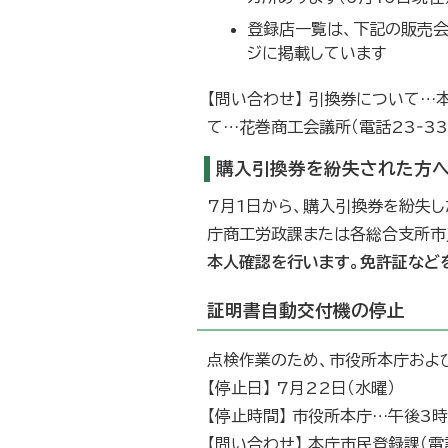
登録店一覧は、下記の販売
ジに掲載しています
【問い合わせ】 引換券について…本
て…花巻商工会議所（電話23‐33
購入引換券を紛失された方へ
7月1日から、購入引換券を紛失
庁商工労政課または各総合支所市
本人確認を行います。免許証など
証明書自動交付機の停止
点検作業のため、市役所本庁およ
【停止日】 7月22日（水曜）
【停止時間】 市役所本庁…午後3
【問い合わせ】 本庁市民登録課（電話