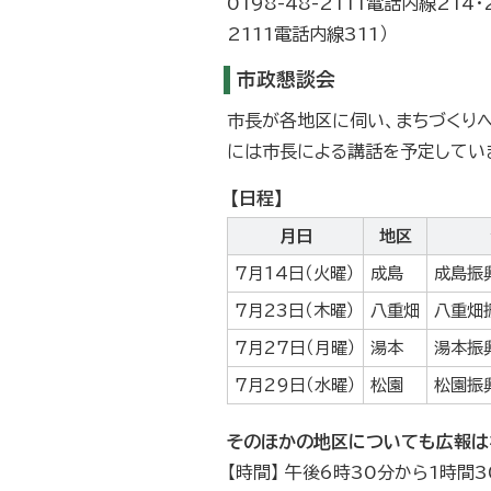
0198-48-2111電話内線214・
2111電話内線311）
市政懇談会
市長が各地区に伺い、まちづくり
には市長による講話を予定してい
【日程】
月日
地区
7月14日（火曜）
成島
成島振
7月23日（木曜）
八重畑
八重畑
7月27日（月曜）
湯本
湯本振
7月29日（水曜）
松園
松園振
そのほかの地区についても広報は
【時間】 午後6時30分から1時間