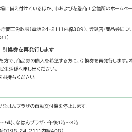
会場に備え付けているほか、市および花巻商工会議所のホームペ
庁商工労政課（電話24‐2111内線389）、登録店・商品券につ
81）
 引換券を再発行します
した方で、商品券の購入を希望する方に、引換券を再発行します。
民生活係へ申し出ください。
をお持ちください
びなはんプラザの自動交付機を停止します。
時～5時、なはんプラザ…午後1時～3時
0198-24-2111内線408）