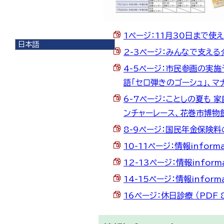
1ページ：11月30日まで使え
日本語
2-3ページ：みんなで支える介
日本語
English
4-5ページ：市民参画の実
한국어
語「セロ弾きのゴーシュ」、マナ
简体中文
繁體中文
6-7ページ：ことしの夏も 
ンチャーレース、花巻市博物館特
8-9ページ：国民年金保険料の
10-11ページ：情報informa
12-13ページ：情報informa
14-15ページ：情報inform
16ページ：休日診療 （PDF 8