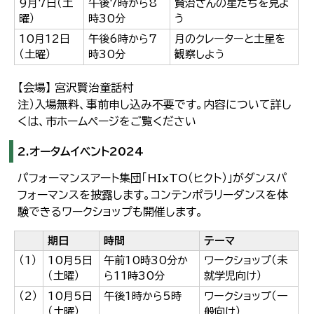
9月7日（土
午後7時から8
賢治さんの星たちを見よ
曜）
時30分
う
10月12日
午後6時から7
月のクレーターと土星を
（土曜）
時30分
観察しよう
【会場】 宮沢賢治童話村
注）入場無料、事前申し込み不要です。内容について詳し
くは、市ホームページをご覧ください
2.オータムイベント2024
パフォーマンスアート集団「HIxTO（ヒクト）」がダンスパ
フォーマンスを披露します。コンテンポラリーダンスを体
験できるワークショップも開催します。
期日
時間
テーマ
（1）
10月5日
午前10時30分か
ワークショップ（未
（土曜）
ら11時30分
就学児向け）
（2）
10月5日
午後1時から5時
ワークショップ（一
（土曜）
般向け）