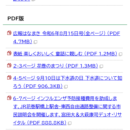
한국어
简体中文
繁體中文
PDF版
広報はなまき 令和6年8月15日号（全ページ） （PDF
4.7MB）
表紙 楽しくおいしく 童話に親しむ （PDF 1.2MB）
2-3ページ 花巻のまつり （PDF 1.3MB）
4-5ページ 9月10日は下水道の日 下水道について知
ろう （PDF 906.3KB）
6-7ページ インフルエンザ予防接種費用を助成しま
す、JR花巻駅橋上駅舎・東西自由通路整備に関する市
民説明会を開催します、宮田大＆大萩康司デュオ・リサ
イタル （PDF 888.8KB）