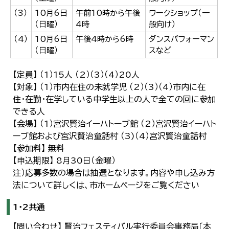
（3）
10月6日
午前10時から午後
ワークショップ（一
（日曜）
4時
般向け）
（4）
10月6日
午後4時から6時
ダンスパフォーマン
（日曜）
スなど
【定員】 （1）15人 （2）（3）（4）20人
【対象】 （1）市内在住の未就学児 （2）（3）（4）市内に在
住・在勤・在学している中学生以上の人で全ての回に参加
できる人
【会場】 （1）宮沢賢治イーハトーブ館 （2）宮沢賢治イーハト
ーブ館および宮沢賢治童話村 （3)（4）宮沢賢治童話村
【参加料】 無料
【申込期限】 8月30日（金曜）
注）応募多数の場合は抽選となります。内容や申し込み方
法について詳しくは、市ホームページをご覧ください
1・2共通
【問い合わせ】 賢治フェスティバル実行委員会事務局〔本