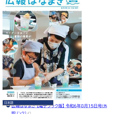
日本語
広報はなまき 【電子ブック版】 令和6年8月15日号
（外
日本語
English
部リンク）