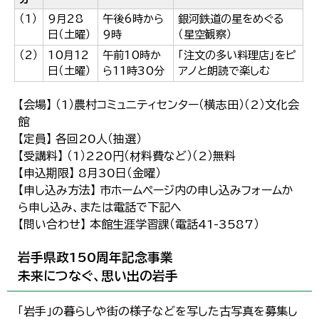
（1）
9月28
午後6時から
銀河鉄道の星をめぐる
日（土曜）
9時
（星空観察）
（2）
10月12
午前10時か
「注文の多い料理店」をピ
日（土曜）
ら11時30分
アノと朗読で楽しむ
【会場】 （1）農村コミュニティセンター（横志田）（2）文化会
館
【定員】 各回20人（抽選）
【受講料】 （1）220円（材料費など）（2）無料
【申込期限】 8月30日（金曜）
【申し込み方法】 市ホームページ内の申し込みフォームか
ら申し込み、または電話で下記へ
【問い合わせ】 本館生涯学習課（電話41-3587）
岩手県政150周年記念事業
未来につなぐ、思い出の岩手
「岩手」の暮らしや街の様子などを写した古写真を募集し