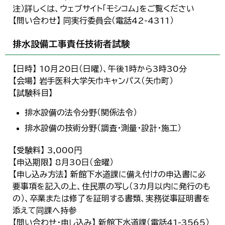
注）詳しくは、ウェブサイト「モシコム」をご覧ください
【問い合わせ】 同実行委員会（電話42-4311）
排水設備工事責任技術者試験
【日時】 10月20日（日曜）、午後1時から3時30分
【会場】 岩手医科大学矢巾キャンパス（矢巾町）
【試験科目】
排水設備の法令分野（関係法令）
排水設備の技術分野（調査・測量・設計・施工）
【受験料】 3,000円
【申込期限】 8月30日（金曜）
【申し込み方法】 新館下水道課に備え付けの申込書に必
要事項を記入の上、住民票の写し（3カ月以内に発行のも
の）、卒業または修了を証明する書類、実務従事証明書を
添えて同課へ持参
【問い合わせ・申し込み】 新館下水道課（電話41-3565）