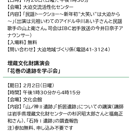
【日時】 1月26日（日曜）、午後1時30分
【会場】 大迫交流活性化センター
【内容】 「民謡トークショー～新年初“大笑い”は大迫から
～」（出演は元祖いわてのアイドル中川あい子さんと民謡
歌手の山上衛さん。司会はIBC岩手放送の今井日奈子ア
ナウンサー）
【入場料】 無料
【問い合わせ】 大迫地域づくり係（電話41-3124）
埋蔵文化財講演会
「花巻の遺跡を学ぶ会」
【期日】 2月2日（日曜）
【時間】 午後1時30分から4時15分
【会場】 文化会館
【内容】 「山ノ神Ⅱ遺跡」「折居遺跡」についての講演（講師
は岩手県埋蔵文化財センターの杉沢昭太郎さんと福島正
和さん）、「石持Ⅰ遺跡」の調査報告
注）参加無料、申し込み不要です