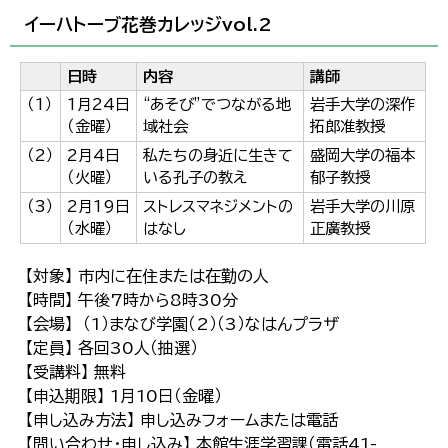
イーハトーブ花巻カレッジvol.2
日時
内容
講師
（1）
1月24日
“あそび”でつながる地
岩手大学の深作
（金曜）
域社会
拓郎准教授
（2）
2月4日
私たちの身近に生きて
盛岡大学の福本
（火曜）
いる孔子の教え
郁子教授
（3）
2月19日
ストレスマネジメントの
岩手大学の川原
（水曜）
はなし
正廣教授
【対象】 市内に在住または在勤の人
【時間】 午後7時から8時30分
【会場】 （1）まなび学園（2）（3）なはんプラザ
【定員】 各回30人（抽選）
【受講料】 無料
【申込期限】 1月10日（金曜）
【申し込み方法】 申し込みフォームまたは電話
【問い合わせ・申し込み】 本館生涯学習課（電話41-