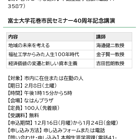
3587）
富士大学花巻市民セミナー40周年記念講演
内容
講師
地域の未来を考える
海邉健二教授
福祉工学からみた人生100年時代
金子賢一教授
経済価値の変遷と新しい資本主義
吉田哲朗教授
【対象】 市内に在住または在勤の人
【期日】 2月8日（土曜）
【時間】 午後1時15分から5時
【会場】 なはんプラザ
【定員】 100人（先着順）
【受講料】 無料
【申込期間】 12月16日（月曜）から1月24日（金曜）
【申し込み方法】 申し込みフォームまたは電話
【問い合わせ・申し込み】 本館生涯学習課（電話41-