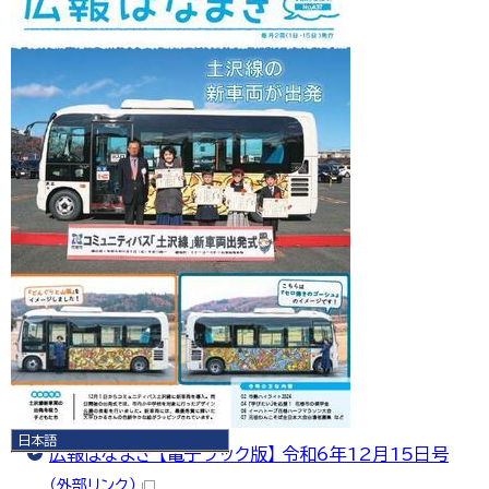
日本語
広報はなまき 【電子ブック版】 令和6年12月15日号
日本語
English
（外部リンク）