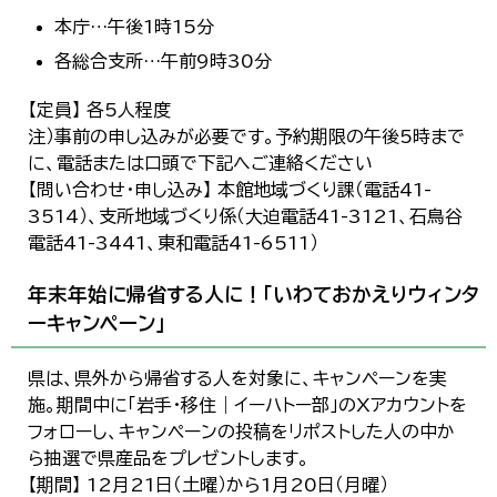
本庁…午後1時15分
各総合支所…午前9時30分
【定員】 各5人程度
注）事前の申し込みが必要です。予約期限の午後5時まで
に、電話または口頭で下記へご連絡ください
【問い合わせ・申し込み】 本館地域づくり課（電話41-
3514）、支所地域づくり係（大迫電話41-3121、石鳥谷
電話41-3441、東和電話41-6511）
年末年始に帰省する人に！「いわておかえりウィンタ
ーキャンペーン」
県は、県外から帰省する人を対象に、キャンペーンを実
施。期間中に「岩手・移住｜イーハトー部」のXアカウントを
フォローし、キャンペーンの投稿をリポストした人の中か
ら抽選で県産品をプレゼントします。
【期間】 12月21日（土曜）から1月20日（月曜）