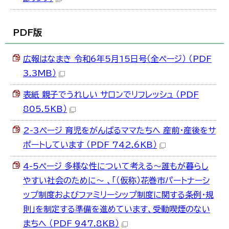
한국어
简体中文
繁體中文
PDF版
広報はなまき 令和6年5月15日号（全ページ） （PDF
3.3MB）
表紙 親子でうれしい サロンでリフレッシュ （PDF
805.5KB）
2-3ページ 育児をがんばるママたちへ 産前・産後をサ
ポートしています （PDF 742.6KB）
4-5ページ 多様な性について考える～誰もが暮らし
やすい社会のために～ 、「（仮称）花巻市パートナーシ
ップ制度およびファミリーシップ制度に関する条例・規
則」を制定する準備を進めています、受動喫煙のない
まちへ （PDF 947.8KB）