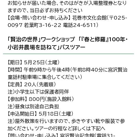
お知らせが届いた場合、そのはがきが入場整理券となり
ますので、当日必ずお持ちください
【会場・問い合わせ・申し込み】 花巻市文化会館（〒025-
0097 若葉町3-16-22 電話24-6511）
「賢治の世界」ワークショップ 「『春と修羅』100年・
小岩井農場を訪ねて」バスツアー
【期日】 5月25日（土曜）
【時間】 午前9時から午後4時（午前8時40分に宮沢賢治
童話村駐車場に集合してください）
【定員】 20人（先着順）
注）小学生以下は保護者同伴
【参加料】 800円（施設入館料）
注）昼食は別途自己負担
【申込開始日】 5月18日（土曜）
注）屋外散策を行いますので、歩きやすい靴や服装で参
加ください。ツアーの行程など詳しくは下記へ
【問い合わせ・申し込み】 宮沢賢治記念館（電話31-