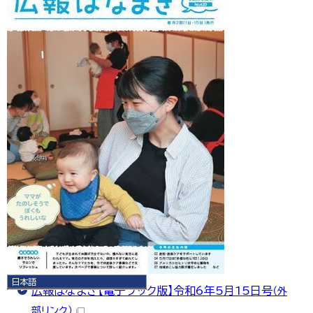
日本語
広報はなまき【電子ブック版】令和6年5月15日号
（外
日本語
English
部リンク）