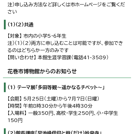
注）申し込み方法など詳しくは市ホームページをご覧くだ
さい
（1）（2）共通
【対象】 市内の小学5・6年生
注）（1）（2）両方に申し込むことは可能ですが、参加でき
るのはどちらか一方のみです
【問い合わせ】 本館生涯学習課（電話41-3589）
花巻市博物館からのお知らせ
（1） テーマ展「多田等観～遥かなるチベット～」
【会期】 5月25日（土曜）から7月7日（日曜）
【時間】 午前8時30分から午後4時30分
【入場料】 一般350円、高校・学生250円、小・中学生
150円
（2）館長講座「早池峰信仰と嶽（だけ）妙泉寺」