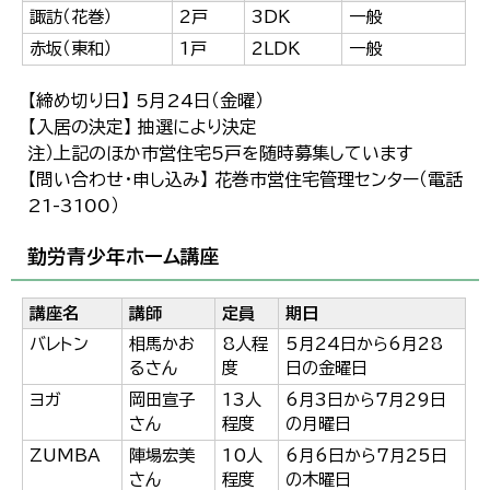
諏訪（花巻）
2戸
3DK
一般
赤坂（東和）
1戸
2LDK
一般
【締め切り日】 5月24日（金曜）
【入居の決定】 抽選により決定
注）上記のほか市営住宅5戸を随時募集しています
【問い合わせ・申し込み】 花巻市営住宅管理センター（電話
21-3100）
勤労青少年ホーム講座
講座名
講師
定員
期日
バレトン
相馬かお
8人程
5月24日から6月28
るさん
度
日の金曜日
ヨガ
岡田宣子
13人
6月3日から7月29日
さん
程度
の月曜日
ZUMBA
陣場宏美
10人
6月6日から7月25日
さん
程度
の木曜日