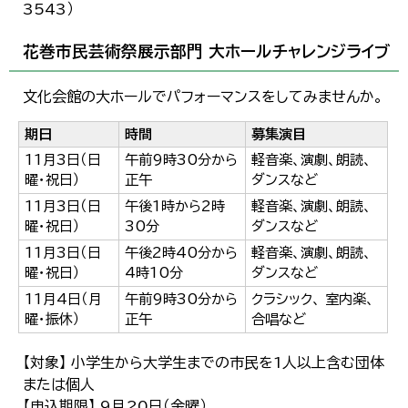
3543）
花巻市民芸術祭展示部門 大ホールチャレンジライブ
文化会館の大ホールでパフォーマンスをしてみませんか。
期日
時間
募集演目
11月3日（日
午前9時30分から
軽音楽、演劇、朗読、
曜・祝日）
正午
ダンスなど
11月3日（日
午後1時から2時
軽音楽、演劇、朗読、
曜・祝日）
30分
ダンスなど
11月3日（日
午後2時40分から
軽音楽、演劇、朗読、
曜・祝日）
4時10分
ダンスなど
11月4日（月
午前9時30分から
クラシック、 室内楽、
曜・振休）
正午
合唱など
【対象】 小学生から大学生までの市民を1人以上含む団体
または個人
【申込期限】 9月20日（金曜）