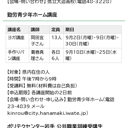
【会場・問い合わせ】 県立大迫高校（電話48-3228）
勤労青少年ホーム講座
講座名
講師
定員
期日
ヨガ講座
岡田宜
13人
9月2日（月曜）・9日（月曜）・
子さん
30日（月曜）
手作りパ
葛巻真
各日
9月18日（水曜）・25日（水
ン講座
理さん
6人
曜）
【対象】 県内在住の人
【時間】 午後7時から9時
【受講料】 無料（材料費は自己負担）
【申込期限】 各講座開始の2日前
【会場・問い合わせ・申し込み】 勤労青少年ホーム（電話
23-4839 メール
kinrou@city.hanamaki.iwate.jp）
ポリテクセンター岩手 公共職業訓練受講生