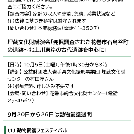
査にご協力ください。
【調査内容】 家計の収入や貯蓄、負債、就業状況など
注）法律に基づき秘密は厳守されます
【問い合わせ】 本館総務課（電話41-3507）
埋蔵文化財講演会「発掘調査された花巻市石鳥谷町
の遺跡～北上川東岸の古代遺跡を中心に」
【日時】 10月5日（土曜）、午後1時30分から3時
【講師】 公益財団法人岩手県文化振興事業団 埋蔵文化財
センターの村田淳さん
注）参加無料、申し込み不要です
【会場・問い合わせ】 花巻市総合文化財センター（電話
29-4567）
9月20日から26日は動物愛護週間
（1） 動物愛護フェスティバル