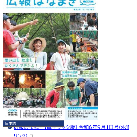
日本語
広報はなまき 【電子ブック版】 令和6年9月1日号
（外部
日本語
English
リンク）