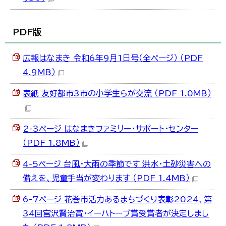
한국어
简体中文
繁體中文
PDF版
広報はなまき 令和6年9月1日号（全ページ） （PDF
4.9MB）
表紙 友好都市3市の小学生らが交流 （PDF 1.0MB）
2-3ページ はなまきファミリー・サポート・センター
（PDF 1.8MB）
4-5ページ 台風・大雨の季節です 洪水・土砂災害への
備えを、児童手当が変わります （PDF 1.4MB）
6-7ページ 花巻市活力あるまちづくり表彰2024、第
34回宮沢賢治賞・イーハトーブ賞受賞者が決定しまし