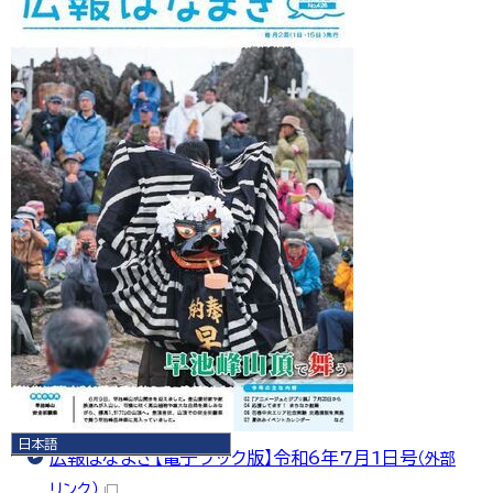
日本語
広報はなまき【電子ブック版】令和6年7月1日号
（外部
日本語
English
リンク）