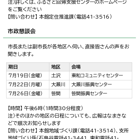
注）詳しくは、ふるさと回帰支援センターのホームページ
をご覧ください
【問い合わせ】 本館定住推進課（電話41-3516）
市政懇談会
市長または副市長が各地区へ伺い、直接皆さんの声をお
聞きします。
期日
地区
会場
7月19日（金曜）
土沢
東和コミュニティセンター
7月22日（月曜）
大瀬川
大瀬川振興センター
7月26日（金曜）
笹間
笹間振興センター
【時間】 午後6時（1時間30分程度）
注）そのほかの地区の日程についても、広報はなまきな
どで順次お知らせします
【問い合わせ】 本館地域づくり課（電話41-3514）、支所
地域づくり係（石鳥谷電話41-3441、東和電話41-