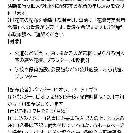
活動を行う個人や団体に配布する花苗の申し込みを受け
付けます。
注）花苗の配布を希望する場合は、事前に 「花壇等実践者
名簿」 への登録が必要です。登録を希望する人は新館都
市政策課へご連絡ください
【対象】
公道などに面し、通り掛かる人が気軽に見られる個人
宅の庭や花壇、プランター、街路樹升
学校や保育施設、公民館などの公共施設にある花壇、
プランター
【配布花苗】 パンジー、ビオラ、 シロタエギク
注）パンジー、ビオラは各3色程度。配布時期は10月中旬
から下旬を予定しています
【申込期限】 7月22日（月曜）
【申し込み方法】 申込書に必要事項を記入の上、申し込み
注）申込書は下記に備え付けているほか、市ホームページ
に掲載しています。持参の場合のみ、各総合支所建設係