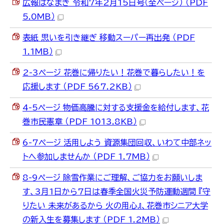
広報はなまき 令和7年2月15日号（全ページ） （PDF
5.0MB）
表紙 思いを引き継ぎ 移動スーパー再出発 （PDF
1.1MB）
2-3ページ 花巻に帰りたい！花巻で暮らしたい！を
応援します （PDF 567.2KB）
4-5ページ 物価高騰に対する支援金を給付します、花
巻市民憲章 （PDF 1013.8KB）
6-7ページ 活用しよう 資源集団回収、いわて中部ネッ
トへ参加しませんか （PDF 1.7MB）
8-9ページ 除雪作業にご理解、ご協力をお願いしま
す、3月1日から7日は春季全国火災予防運動週間 『守
りたい 未来があるから 火の用心』、花巻市シニア大学
の新入生を募集します （PDF 1.2MB）