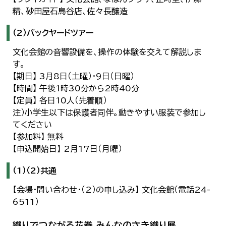
精、砂田屋石鳥谷店、佐々長醸造
（2）バックヤードツアー
文化会館の音響設備を、操作の体験を交えて解説しま
す。
【期日】 3月8日（土曜）・9日（日曜）
【時間】 午後1時30分から2時40分
【定員】 各日10人（先着順）
注）小学生以下は保護者同伴。動きやすい服装で参加し
てください
【参加料】 無料
【申込開始日】 2月17日（月曜）
（1）（2）共通
【会場・問い合わせ・（2）の申し込み】 文化会館（電話24-
6511）
織りでつながる花巻 みんなのさき織り展