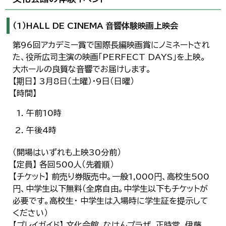
（1）HALL DE CINEMA 音響体験映画上映会
第96回アカデミー賞で国際長編映画賞にノミネートされ
た、役所広司主演の映画「PERFECT DAYS」を上映。
大ホールの良質な音響でお届けします。
【期日】 3月8日（土曜）・9日（日曜）
【時間】
午前10時
午後4時
（開場はいずれも上映30分前）
【定員】 各回500人（先着順）
【チケット】 前売り券販売中。一般1,000円、高校生500
円、中学生以下無料（全席自由。中学生以下もチケットが
必要です。高校生・ 中学生は入場時に学生証を提示して
ください）
【プレイガイド】 文化会館、なはんプラザ、正時堂、伊藤