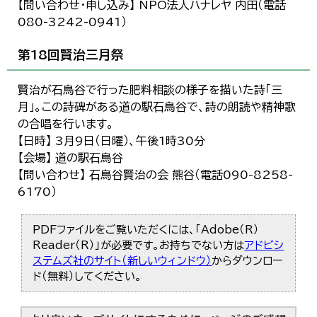
【問い合わせ・申し込み】 NPO法人ハナレヤ 内田（電話
080-3242-0941）
第18回賢治三月祭
賢治が石鳥谷で行った肥料相談の様子を描いた詩「三
月」。この詩碑がある道の駅石鳥谷で、詩の朗読や精神歌
の合唱を行います。
【日時】 3月9日（日曜）、午後1時30分
【会場】 道の駅石鳥谷
【問い合わせ】 石鳥谷賢治の会 熊谷（電話090-8258-
6170）
PDFファイルをご覧いただくには、「Adobe（R）
Reader（R）」が必要です。お持ちでない方は
アドビシ
ステムズ社のサイト（新しいウィンドウ）
からダウンロー
ド（無料）してください。