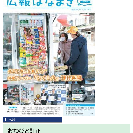
日本語
日本語
おわびと訂正
English