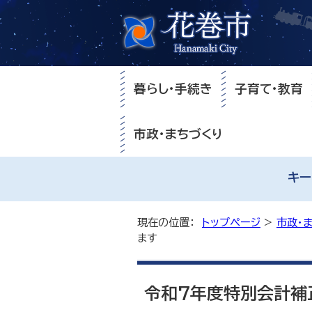
暮らし・手続き
子育て・教育
市政・まちづくり
キー
現在の位置：
トップページ
>
市政・
ます
令和7年度特別会計補