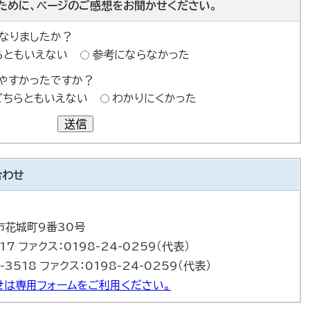
ために、ページのご感想をお聞かせください。
なりましたか？
らともいえない
参考にならなかった
やすかったですか？
どちらともいえない
わかりにくかった
送信
合わせ
巻市花城町9番30号
17 ファクス：0198-24-0259（代表）
-3518 ファクス：0198-24-0259（代表）
は専用フォームをご利用ください。