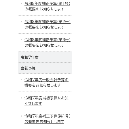
令和8年度補正予算（第1号）
の概要をお知らせします
令和8年度補正予算（第2号）
の概要をお知らせします
令和8年度補正予算（第3号）
の概要をお知らせします
令和7年度
当初予算
令和7年度一般会計予算の
概要をお知らせします
令和7年度当初予算をお知
らせします
令和7年度補正予算（第1号）
の概要をお知らせします