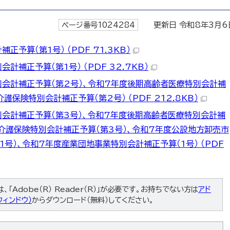
ページ番号1024284
更新日 令和8年3月6
予算（第1号） （PDF 71.3KB）
補正予算（第1号） （PDF 32.7KB）
会計補正予算（第2号）、令和7年度後期高齢者医療特別会計補
護保険特別会計補正予算（第2号） （PDF 212.8KB）
会計補正予算（第3号）、令和7年度後期高齢者医療特別会計補
度介護保険特別会計補正予算（第3号）、令和7年度公設地方卸売市
号）、令和7年度産業団地事業特別会計補正予算（1号） （PDF
「Adobe（R） Reader（R）」が必要です。お持ちでない方は
アド
ィンドウ）
からダウンロード（無料）してください。