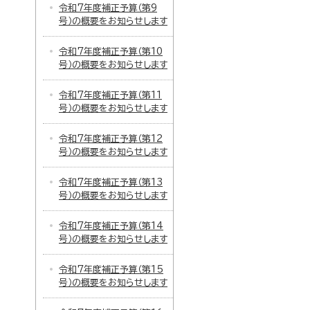
令和7年度補正予算（第9
号）の概要をお知らせします
令和7年度補正予算（第10
号）の概要をお知らせします
令和7年度補正予算（第11
号）の概要をお知らせします
令和7年度補正予算（第12
号）の概要をお知らせします
令和7年度補正予算（第13
号）の概要をお知らせします
令和7年度補正予算（第14
号）の概要をお知らせします
令和7年度補正予算（第15
号）の概要をお知らせします