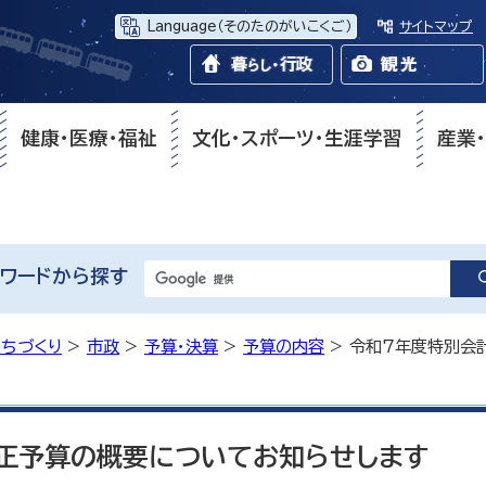
Language
（そのたのがいこくご）
サイトマップ
健康・医療・福祉
文化・スポーツ・生涯学習
産業
ワードから探す
まちづくり
>
市政
>
予算・決算
>
予算の内容
> 令和7年度特別会
正予算の概要についてお知らせします