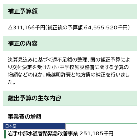
補正予算額
△311,166千円（補正後の予算額 64,555,520千円）
補正の内容
決算見込みに基づく過不足額の整理、国の補正予算によ
り交付決定を受けた小・中学校施設整備に関する予算の
増額などのほか、繰越明許費と地方債の補正を行いまし
た。
歳出予算の主な内容
事業費の増額
日本語
日本語
岩手中部水道管路緊急改善事業 251,185千円
English