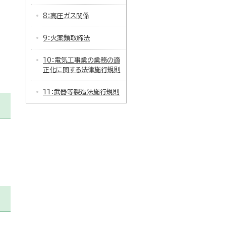
8：高圧ガス関係
9：火薬類取締法
10：電気工事業の業務の適
正化に関する法律施行規則
11：武器等製造法施行規則