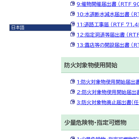
9:催物開催届出書 （RTF 90
10:水道断水減水届出書 （RT
11:道路工事届 （RTF 71.4
日本語
日本語
12:指定洞道等届出書 （RTF
English
13:露店等の開設届出書 （RT
한국어
简体中文
繁體中文
防火対象物使用開始
1:防火対象物使用開始届出書 （
2:防火対象物使用開始届出書（そ
3:防火対象物廃止届出書（任意）
少量危険物・指定可燃物