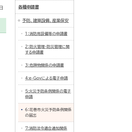
各種申請書
日
予防、建築設備、産業保安
1：消防用設備等の申請書
2：防火管理・防災管理に関
する申請書
3：危険物関係の申請書
4:e-Govによる電子申請
5:火災予防条例関係の電子
申請
6：花巻市火災予防条例関係
の届出
7:消防法令適合通知関係