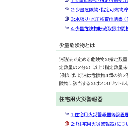
1:少量危険物・指定可燃物貯蔵
2:少量危険物・指定可燃物貯蔵
3:水張り・水圧検査申請書 （R
4:少量危険物貯蔵取扱中間検査
少量危険物とは
消防法で定める危険物の指定数量
定数量の2分の1以上）指定数量
（例えば、灯油は危険物4類の第2
険物に該当するのは200リットル以
住宅用火災警報器
1:住宅用火災警報器等設置届出
2:『住宅用火災警報器』につい