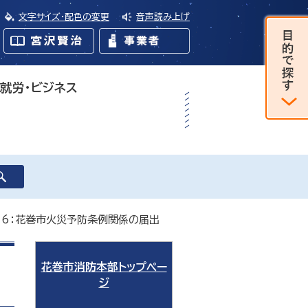
文字サイズ・配色の変更
音声読み上げ
・就労・ビジネス
 6：花巻市火災予防条例関係の届出
花巻市消防本部トップペー
ジ