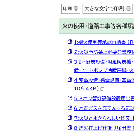
大きな文字で印刷
印刷
火の使用・道路工事等各種届
1:裸火使用等承認申請書 （RT
2:火災予防条上必要な業務に関
3:炉・厨房設備・温風暖房機
備・ヒートポンプ冷暖房機・火花
4:変電設備・発電設備・蓄電
106.4KB）
5:ネオン管灯設備設置届出書 （
6:水素ガスを充てんする気球の
7:火災とまぎらわしい煙又は
8:煙火打上げ仕掛け届出書 （R