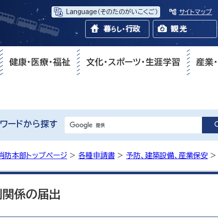
Language
（そのたのがいこくご）
サイトマップ
健康・医療・福祉
文化・スポーツ・生涯学習
産業
ワードから探す
消防本部トップページ
>
各種申請書
>
予防、建築設備、産業保安
>
例関係の届出