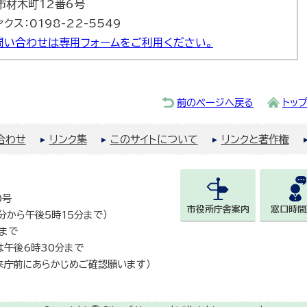
巻市材木町12番6号
ァクス：0198-22-5549
問い合わせは専用フォームをご利用ください。
前のページへ戻る
トッ
合わせ
リンク集
このサイトについて
リンクと著作権
0号
市役所庁舎案内
窓口時間
0分から午後5時15分まで）
まで
は午後6時30分まで
来庁前にあらかじめご確認願います）