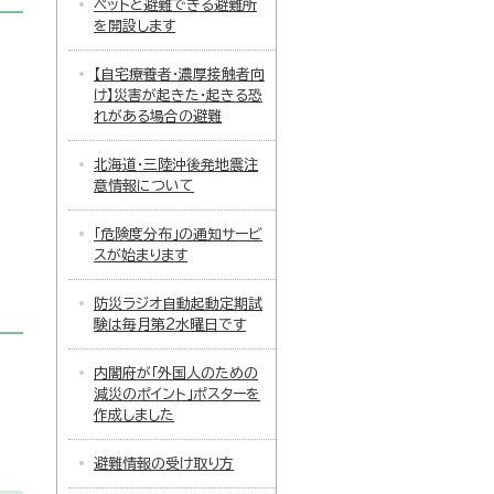
ペットと避難できる避難所
を開設します
【自宅療養者・濃厚接触者向
け】災害が起きた・起きる恐
れがある場合の避難
北海道・三陸沖後発地震注
意情報について
「危険度分布」の通知サービ
スが始まります
防災ラジオ自動起動定期試
験は毎月第2水曜日です
内閣府が「外国人のための
減災のポイント」ポスターを
作成しました
避難情報の受け取り方