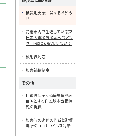
被災者関連情報
被災地支援に関するお知ら
せ
花巻市内で生活している東
日本大震災被災者へのアン
ケート調査の結果について
放射線対応
災害補償制度
その他
自衛官に関する募集事務を
目的とする住民基本台帳情
報の提供
災害時の避難の判断と避難
場所のコロナウイルス対策
員