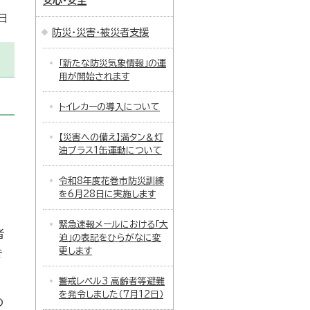
安心・安全
日
防災・災害・被災者支援
「新たな防災気象情報」の運
用が開始されます
トイレカーの導入について
【災害への備え】満タン＆灯
油プラス1缶運動について
令和8年度花巻市防災訓練
を6月28日に実施します
緊急速報メールにおける「大
者
迫」の表記をひらがなに変
更します
き
警戒レベル3 高齢者等避難
を発令しました（7月12日）
の