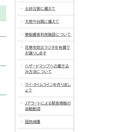
土砂災害に備えて
大雨や台風に備えて
要配慮者利用施設について
花巻市防災ラジオを有償で
お譲りします
ハザードマップへの書き込
み方法について
マイ・タイムラインを作りまし
ょう
Jアラートによる緊急情報の
自動配信
国民保護