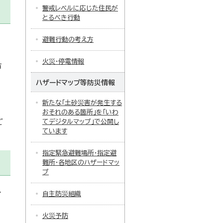
警戒レベルに応じた住民が
とるべき行動
避難行動の考え方
火災・停電情報
市
ハザードマップ等防災情報
り
新たな「土砂災害が発生する
おそれのある箇所」を「いわ
ご
てデジタルマップ」で公開し
ています
指定緊急避難場所・指定避
難所・各地区のハザードマッ
プ
へ
自主防災組織
火災予防