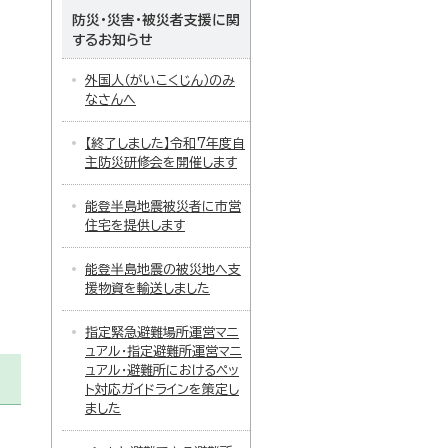
防災・災害・被災者支援に関
するお知らせ
外国人（がいこくじん）のみ
なさんへ
【終了しました】令和7年度自
主防災研修会を開催します
能登半島地震被災者に市営
住宅を提供します
能登半島地震の被災地へ支
援物資を輸送しました
指定緊急避難場所運営マニ
ュアル・指定避難所運営マニ
ュアル・避難所におけるペッ
ト対応ガイドラインを策定し
ました