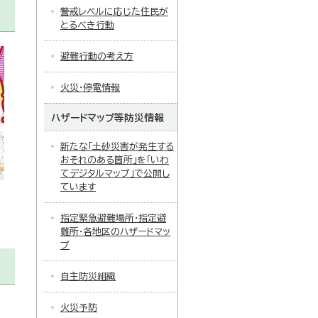
警戒レベルに応じた住民が
とるべき行動
避難行動の考え方
火災・停電情報
ハザードマップ等防災情報
新たな「土砂災害が発生する
おそれのある箇所」を「いわ
てデジタルマップ」で公開し
ています
指定緊急避難場所・指定避
難所・各地区のハザードマッ
プ
自主防災組織
火災予防