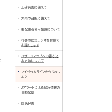
土砂災害に備えて
大雨や台風に備えて
要配慮者利用施設について
花巻市防災ラジオを有償で
お譲りします
ハザードマップへの書き込
ど
み方法について
マイ・タイムラインを作りまし
ょう
Jアラートによる緊急情報の
自動配信
国民保護