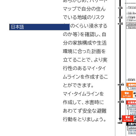
あらかじめ、ハザード
マップで自分の住ん
でいる地域のリスク
（どのくらい浸水する
日本語
日本語
のか等）を確認し、自
English
分の家族構成や生活
한국어
環境に合った計画を
简体中文
繁體中文
立てることで、より実
行性のあるマイ・タイ
ムラインを作成するこ
とができます。
マイ・タイムラインを
作成して、水害時に
あわてず安全な避難
行動をとりましょう。