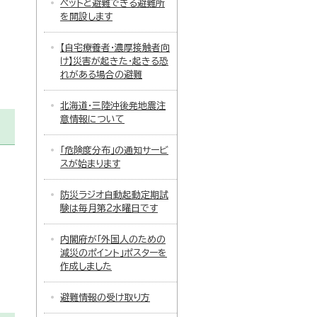
ペットと避難できる避難所
を開設します
【自宅療養者・濃厚接触者向
け】災害が起きた・起きる恐
れがある場合の避難
北海道・三陸沖後発地震注
意情報について
「危険度分布」の通知サービ
スが始まります
防災ラジオ自動起動定期試
験は毎月第2水曜日です
内閣府が「外国人のための
減災のポイント」ポスターを
作成しました
避難情報の受け取り方