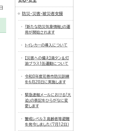
安心・安全
日
防災・災害・被災者支援
「新たな防災気象情報」の運
用が開始されます
トイレカーの導入について
【災害への備え】満タン＆灯
油プラス1缶運動について
令和8年度花巻市防災訓練
を6月28日に実施します
緊急速報メールにおける「大
迫」の表記をひらがなに変
更します
警戒レベル3 高齢者等避難
を発令しました（7月12日）