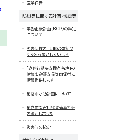
産業保安
の
防災等に関する計画・協定等
業務継続計画（BCP）の策定
について
災害に備え、共助の体制づ
くりをお願いしています
「避難行動要支援者名簿」の
情報を避難支援等関係者に
情報提供します
花巻市水防計画について
花巻市災害用物資備蓄指針
を策定しました
災害時の協定