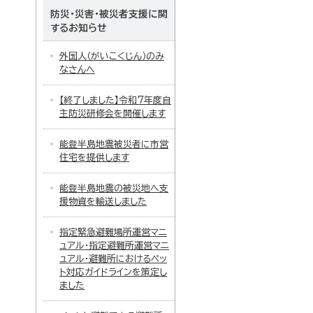
防災・災害・被災者支援に関
するお知らせ
外国人（がいこくじん）のみ
なさんへ
【終了しました】令和7年度自
主防災研修会を開催します
能登半島地震被災者に市営
住宅を提供します
能登半島地震の被災地へ支
援物資を輸送しました
指定緊急避難場所運営マニ
ュアル・指定避難所運営マニ
ュアル・避難所におけるペッ
ト対応ガイドラインを策定し
ました