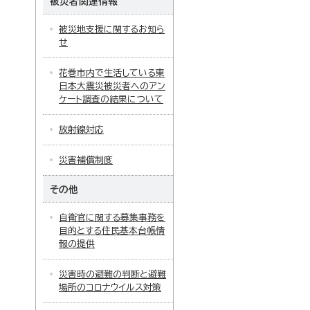
被災者関連情報
被災地支援に関するお知ら
せ
花巻市内で生活している東
日本大震災被災者へのアン
ケート調査の結果について
放射線対応
災害補償制度
その他
自衛官に関する募集事務を
目的とする住民基本台帳情
報の提供
災害時の避難の判断と避難
場所のコロナウイルス対策