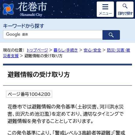
メニュー
目的で探す
キーワードから探す
現在の位置：
トップページ
>
暮らし・手続き
>
安心・安全
>
防災・災害・被
災者支援
> 避難情報の受け取り方
避難情報の受け取り方
ページ番号1004280
花巻市では避難情報の発令基準（⼟砂災害、河川洪⽔災
害、⽥沢ため池氾濫）を定めており、適切なタイミングで
避難情報を発令することとしております。
この発令基準により、「警戒レベル3高齢者等避難」「警戒