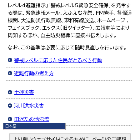
レベル4避難指示」「警戒レベル5緊急安全確保」を発令す
る際は、緊急速報メール、えふえむ花巻、FM岩⼿、各報道
機関、⼤迫防災⾏政無線、東和有線放送、ホームページ 、
フェイスブック、エックス（旧ツイッター）、広報⾞等により
周知するほか、⾃主防災組織に直接お伝えします。
なお、この基準は必要に応じて随時⾒直しを⾏います。
警戒レベルに応じた住民がとるべき行動
避難行動の考え方
土砂災害
河川洪水災害
田沢ため池氾濫
日本語
日本語
English
より良いウェブサイトにするために、ページのご感想