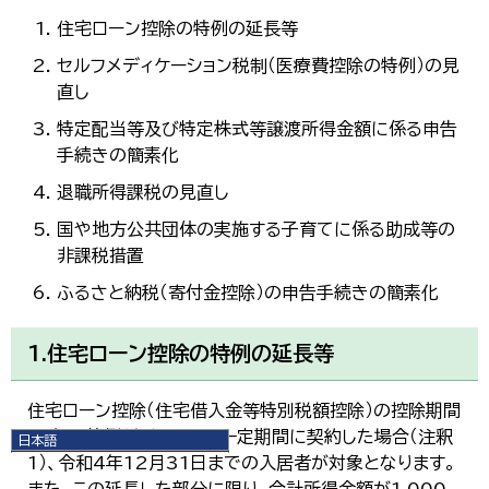
住宅ローン控除の特例の延長等
セルフメディケーション税制（医療費控除の特例）の見
直し
特定配当等及び特定株式等譲渡所得金額に係る申告
手続きの簡素化
退職所得課税の見直し
国や地方公共団体の実施する子育てに係る助成等の
非課税措置
ふるさと納税（寄付金控除）の申告手続きの簡素化
1.住宅ローン控除の特例の延長等
住宅ローン控除（住宅借入金等特別税額控除）の控除期間
13年の特例が延長され、一定期間に契約した場合（注釈
日本語
1）、令和4年12月31日までの入居者が対象となります。
日本語
English