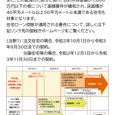
また、この延長した部分に限り、合計所得金額が1,000
한국어
万円以下の者について面積要件が緩和され、床面積が
简体中文
40平方メートル以上50平方メートル未満である住宅も
繁體中文
対象となります。
住宅ローン控除が適用される要件について、詳しくは下
記リンク先の国税庁ホームページをご覧ください。
(注釈1)：注文住宅の場合、令和2年10月1日から令和3
年9月30日までの契約。
分譲住宅等の場合、令和2年12月1日から令和
3年11月30日までの契約。