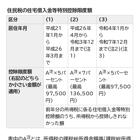
한국어
住民税の住宅借入金等特別控除限度額
简体中文
繁體中文
区分
(1)
(2)
(3)
居住年月
平成21
平成26年
令和4年1月か
年1月か
4月から
ら
ら
令和3年12
令和7年12月
平成26
月まで(注
まで(注2)(注
年3月ま
1)
3)
で
控除限度額
注
注
注
A
×5パ
A
×7パ
A
×5パーセ
(右記のどちら
ーセント
ーセント
ント
か小さい金額が
(最高
(最高
(最高97,500
適用)
97,500
136,500
円)
円)
円)
前年分の所得税に係る住宅借入金等特別
控除額のうち、所得税から控除しきれな
かった額
注
表中のA
とは、所得税の課税総所得金額等（課税総所得