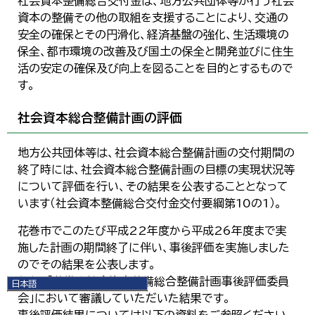
社会資本整備総合交付金は、地方公共団体等が行う社会
資本の整備その他の取組を支援することにより、交通の
安全の確保とその円滑化、経済基盤の強化、生活環境の
保全、都市環境の改善及び国土の保全と開発並びに住生
活の安定の確保及び向上を図ることを目的とするもので
す。
社会資本総合整備計画の評価
地方公共団体等は、社会資本総合整備計画の交付期間の
終了時には、社会資本総合整備計画の目標の実現状況等
について評価を行い、その結果を公表することとなって
います（社会資本整備総合交付金交付要綱第10の1）。
花巻市でこのたび平成22年度から平成26年度まで実
施した計画の期間終了に伴い、事後評価を実施しました
のでその結果を公表します。
なお、「花巻市社会資本整備総合整備計画事後評価委員
日本語
会」において審議していただいた結果です。
日本語
English